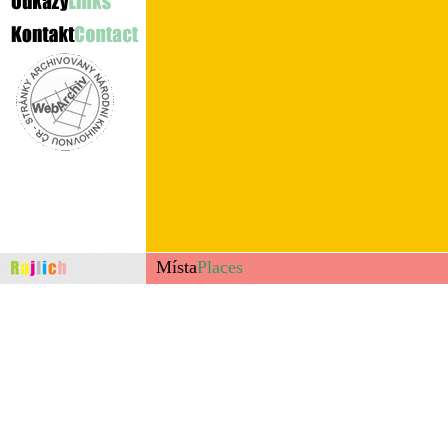
Místa
Places